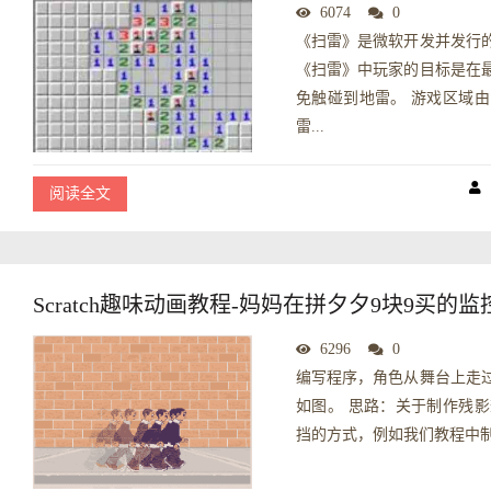
6074
0
《扫雷》是微软开发并发行的
《扫雷》中玩家的目标是在
免触碰到地雷。 游戏区域
雷...
阅读全文
Scratch趣味动画教程-妈妈在拼夕夕9块9买的监
6296
0
编写程序，角色从舞台上走
如图。 思路：关于制作残
挡的方式，例如我们教程中制