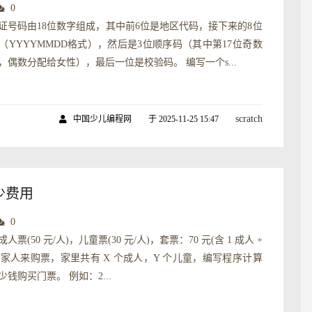
0
证号码由18位数字组成，其中前6位是地区代码，接下来的8位
（YYYYMMDD格式），然后是3位顺序码（其中第17位奇数
，偶数分配给女性），最后一位是校验码。 编写一个s...
scratch
中国少儿编程网
于 2025-11-25 15:47
少费用
0
票(50 元/人)，儿童票(30 元/人)，套票：70 元(含 1 成人 +
，一家人来购票，家里共有 X 个成人，Y 个儿童，编写程序计算
钱购买门票。 例如：2...