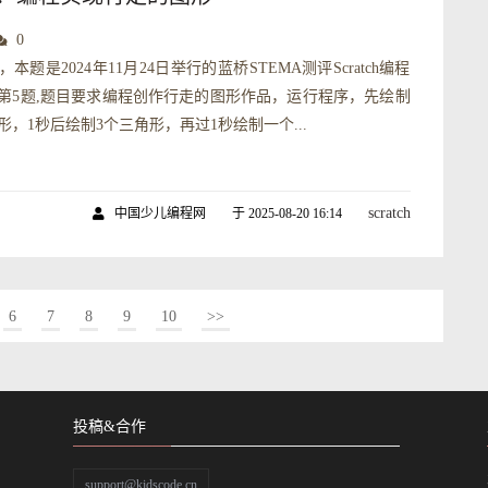
0
本题是2024年11月24日举行的蓝桥STEMA测评Scratch编程
第5题,题目要求编程创作行走的图形作品，运行程序，先绘制
，1秒后绘制3个三角形，再过1秒绘制一个...
scratch
中国少儿编程网
于 2025-08-20 16:14
6
7
8
9
10
>>
投稿&合作
support@kidscode.cn