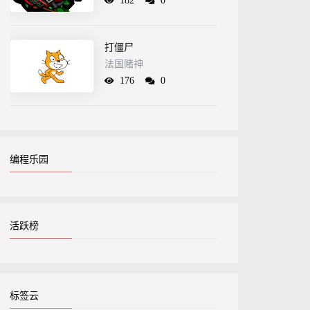
182
0
打僵尸
法国赌神
176
0
编程乐园
活跃榜
标签云