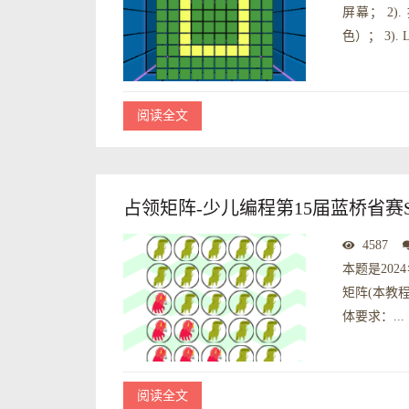
屏幕； 2
色）； 3).
阅读全文
占领矩阵-少儿编程第15届蓝桥省赛Sc
4587
本题是202
矩阵(本教程
体要求：...
阅读全文