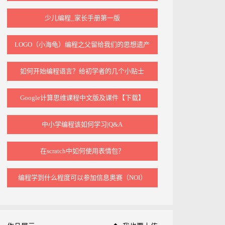
少儿编程_家长手册第一版
LOGO（小海龟）编程之父留给我们的思想遗产
如何开始编程语言？给初学者的几个小贴士
Google计算思维课程中文版及课件【下载】
中小学编程该如何学习|Q&A
在scratch中如何使用表情包？
编程学到什么程度可以参加信息奥赛（NOI）