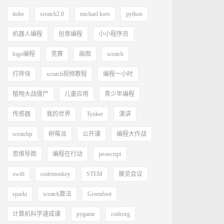
tiobe
scratch2.0
michael kors
python
机器人编程
创意编程
小小程序员
logo编程
竞赛
画图
scratch
打砖块
scratch视频教程
编程一小时
植物大战僵尸
儿童应用
青少年编程
传感器
我的世界
Tynker
演讲
scratchjr
树莓派
公开课
编程大作战
思维导图
编程在行动
javascript
swift
codemonkey
STEM
展览会议
sparki
scratch算法
Greenfoot
计算机科学速成课
pygame
codeorg