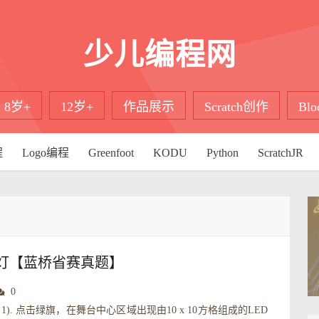
少儿编程网
8岁+
12岁+
作品展示
Scratch创作
Bl
程
Logo编程
Greenfoot
KODU
Python
ScratchJR
流水灯【蓝桥省赛真题】
0
1). 点击绿旗，在舞台中心区域出现由10 x 10方格组成的LED