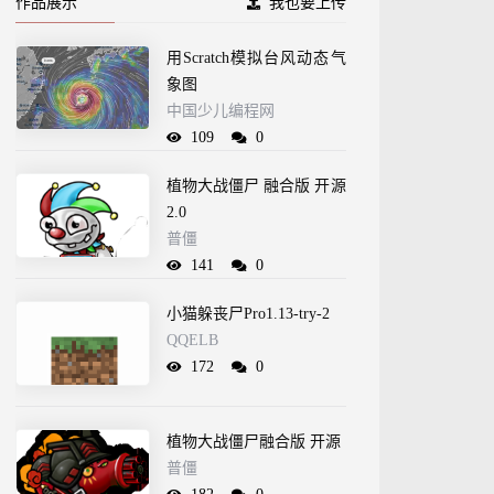
作品展示
我也要上传
用Scratch模拟台风动态气
象图
中国少儿编程网
109
0
植物大战僵尸 融合版 开源
2.0
普僵
141
0
小猫躲丧尸Pro1.13-try-2
QQELB
172
0
植物大战僵尸融合版 开源
普僵