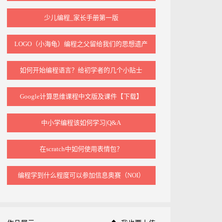
少儿编程_家长手册第一版
LOGO（小海龟）编程之父留给我们的思想遗产
如何开始编程语言？给初学者的几个小贴士
Google计算思维课程中文版及课件【下载】
中小学编程该如何学习|Q&A
在scratch中如何使用表情包？
编程学到什么程度可以参加信息奥赛（NOI）