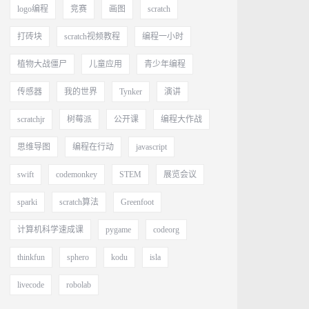
logo编程
竞赛
画图
scratch
打砖块
scratch视频教程
编程一小时
植物大战僵尸
儿童应用
青少年编程
传感器
我的世界
Tynker
演讲
scratchjr
树莓派
公开课
编程大作战
思维导图
编程在行动
javascript
swift
codemonkey
STEM
展览会议
sparki
scratch算法
Greenfoot
计算机科学速成课
pygame
codeorg
thinkfun
sphero
kodu
isla
livecode
robolab