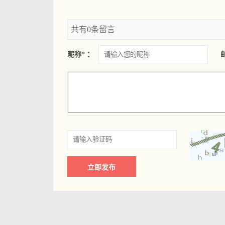
共有0条留言
昵称* ：