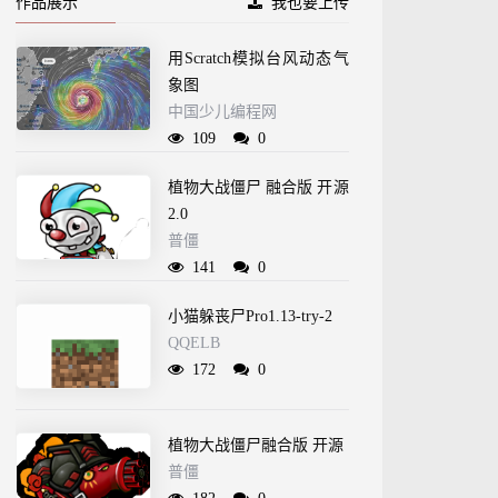
作品展示
我也要上传
用Scratch模拟台风动态气
象图
中国少儿编程网
109
0
植物大战僵尸 融合版 开源
2.0
普僵
141
0
小猫躲丧尸Pro1.13-try-2
QQELB
172
0
植物大战僵尸融合版 开源
普僵