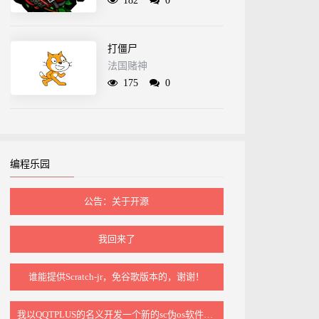
182
0
打僵尸
法国赌神
175
0
编程乐园
公告：关于开源
我回来了
谁能提供Scratch‑jr，免谷歌版本的，谢谢！
我以QQTPLUS的名义开发一个新的sc伪os软件标准