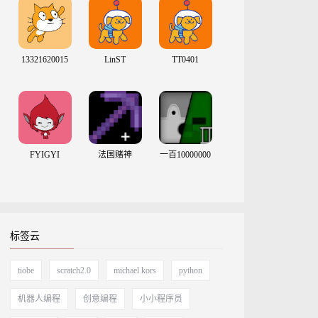
13321620015
LinST
TT0401
FYIGYI
法国赌神
一百10000000
标签云
tiobe
scratch2.0
michael kors
python
机器人编程
创意编程
小小程序员