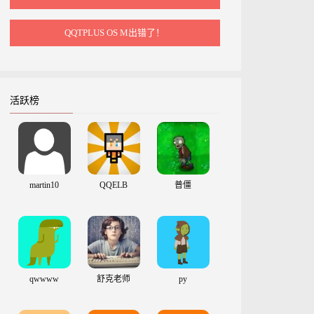
QQTPLUS OS M出错了！
活跃榜
martin10
QQELB
普僵
qwwww
舒克老师
py