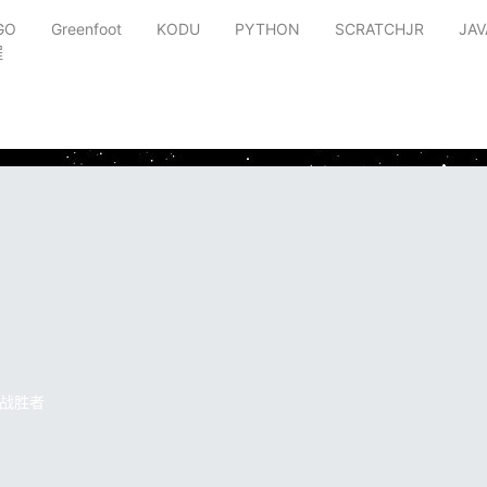
GO
Greenfoot
KODU
PYTHON
SCRATCHJR
JAV
程
战胜者