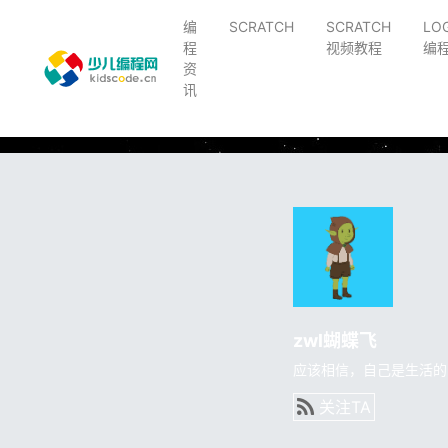
编
SCRATCH
SCRATCH
LO
程
视频教程
编
资
讯
zwl蝴蝶飞
应该相信，自己是生活的
关注TA