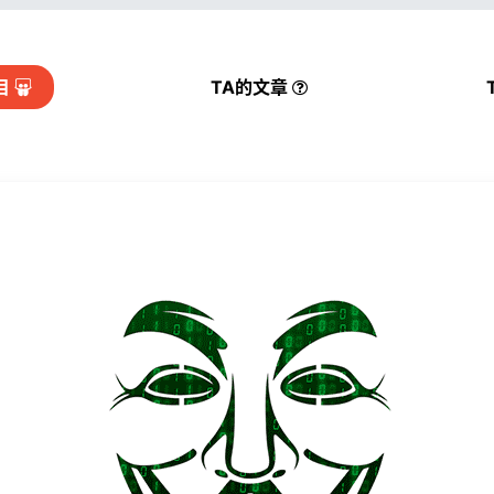
目
TA的
文章