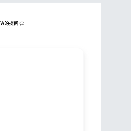
TA的
提问