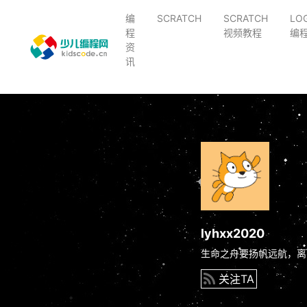
编
SCRATCH
SCRATCH
LO
程
视频教程
编
资
讯
lyhxx2020
生命之舟要扬帆远航，离
关注TA