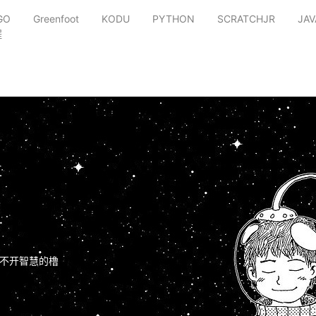
GO
Greenfoot
KODU
PYTHON
SCRATCHJR
JAV
程
不开智慧的橹