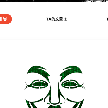
目
TA的
文章