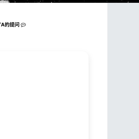
TA的
提问