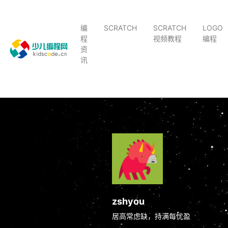
编
SCRATCH
SCRATCH
LOGO
程
视频教程
编程
资
讯
zshyou
居高常虑缺，持满每忧盈