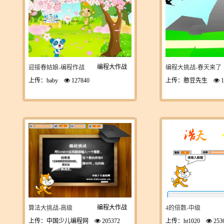
编程大作战
迎接春姑娘-编程作战
编程大挑战-春天来了
上传：baby
127840
上传：憨豆先生
1
编程大作战
算法大挑战-高级
4的倍数-中级
上传：中国少儿编程网
205372
上传：ht1020
253